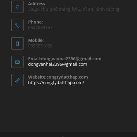
Address:
38/26 khu phố thắng lợi 2, dĩ an, bình dương
Phone:
0344063967
Mobile:
0356551058
Email:dongvanhai2396@gmail.com
Opens
dongvanhai2396@gmail.com
in
your
Website:congtydatthap.com
application
https://congtydatthap.com/