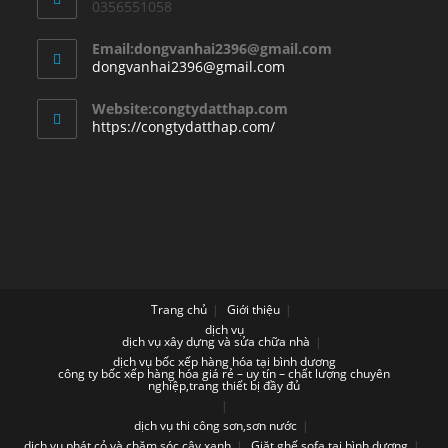
0356551058
Email:dongvanhai2396@gmail.com
Opens
dongvanhai2396@gmail.com
in
your
Website:congtydatthap.com
application
https://congtydatthap.com/
Trang chủ
Giới thiệu
dịch vụ
dịch vụ xây dựng và sửa chữa nhà
dịch vụ bốc xếp hàng hóa tại bình dương
công ty bốc xếp hàng hóa giá rẻ – uy tín – chất lượng chuyên
nghiệp,trang thiết bị đầy đủ
dịch vụ thi công sơn,sơn nước
dịch vụ phát cỏ và chăm sóc cây xanh
Giặt ghế sofa tại bình dương