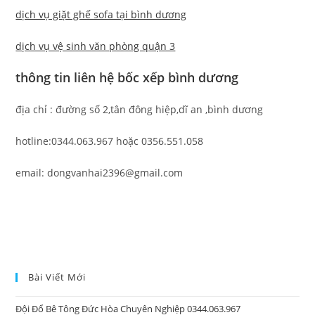
dịch vụ giặt ghế sofa tại bình dương
dịch vụ vệ sinh văn phòng quận 3
thông tin liên hệ bốc xếp bình dương
địa chỉ : đường số 2,tân đông hiệp,dĩ an ,bình dương
hotline:0344.063.967 hoặc 0356.551.058
email: dongvanhai2396@gmail.com
Bài Viết Mới
Đội Đổ Bê Tông Đức Hòa Chuyên Nghiệp 0344.063.967