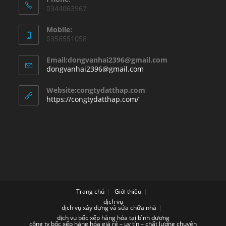
0344063967
Mobile:
0356551058
Email:dongvanhai2396@gmail.com
Opens
dongvanhai2396@gmail.com
in
your
Website:congtydatthap.com
application
https://congtydatthap.com/
Trang chủ
Giới thiệu
dịch vụ
dịch vụ xây dựng và sửa chữa nhà
dịch vụ bốc xếp hàng hóa tại bình dương
công ty bốc xếp hàng hóa giá rẻ – uy tín – chất lượng chuyên