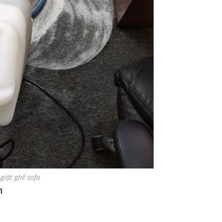
giặt ghế sofa
n