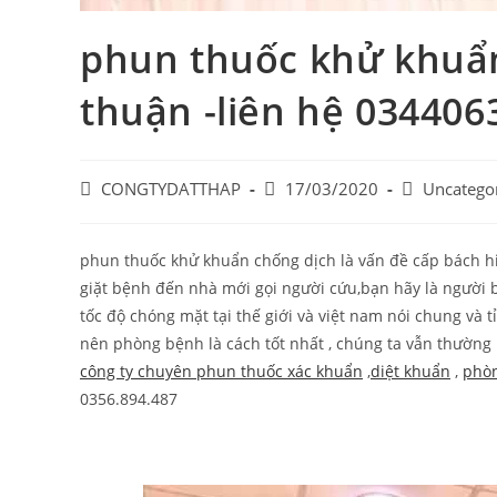
phun thuốc khử khuẩn
thuận -liên hệ 034406
Post
Post
Post
CONGTYDATTHAP
17/03/2020
Uncatego
author:
published:
category:
phun thuốc khử khuẩn chống dịch là vấn đề cấp bách h
giặt bệnh đến nhà mới gọi người cứu,bạn hãy là người b
tốc độ chóng mặt tại thế giới và việt nam nói chung và 
nên phòng bệnh là cách tốt nhất , chúng ta vẫn thườn
công ty chuyên phun thuốc xác khuẩn
,
diệt khuẩn
,
phòn
0356.894.487