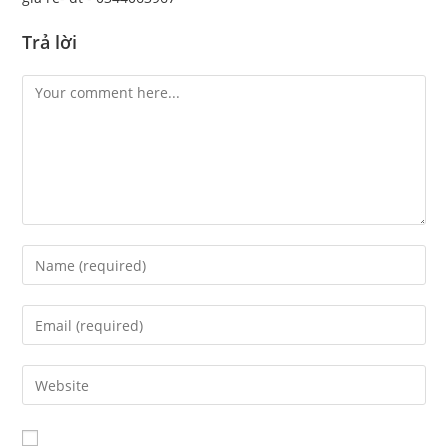
Trả lời
Comment
Enter
your
name
Enter
or
your
username
email
Enter
to
address
your
comment
to
website
comment