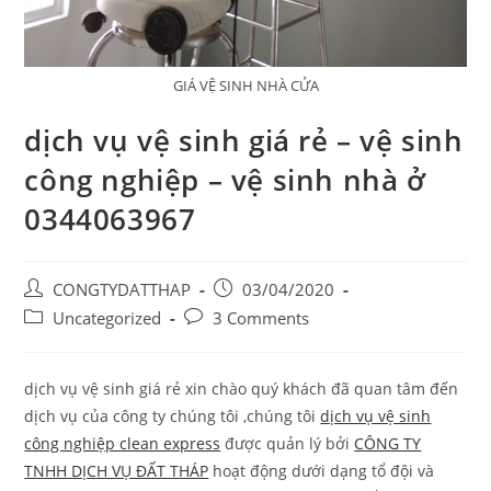
GIÁ VỆ SINH NHÀ CỬA
dịch vụ vệ sinh giá rẻ – vệ sinh
công nghiệp – vệ sinh nhà ở
0344063967
Post
Post
CONGTYDATTHAP
03/04/2020
author:
published:
Post
Post
Uncategorized
3 Comments
category:
comments:
dịch vụ vệ sinh giá rẻ xin chào quý khách đã quan tâm đến
dịch vụ của công ty chúng tôi ,chúng tôi
dịch vụ vệ sinh
công nghiệp clean express
được quản lý bởi
CÔNG TY
TNHH DỊCH VỤ ĐẤT THÁP
hoạt động dưới dạng tổ đội và