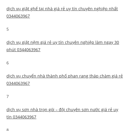
dịch vụ giặt ghế tại nhà giá rẻ uy tín chuyên nghiệp nhất
0344063967
5
dịch vụ giặt nệm giá rẻ uy tín chuyên nghiệp làm ngay 30
phút 0344063967
6
dịch vụ chuyển nhà thành phố phan rang tháp chàm giá rẻ
0344063967
7
dịch vụ sơn nhà trọn gói – đội chuyên sơn nước giá rẻ uy
tín 0344063967
8