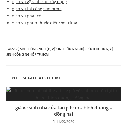
dịch vụ vệ sinh sau xây dựng
dịch vụ thi công sơn nước
dịch vụ phát cỏ
dịch vụ phun thuốc diệt côn trùng
TAGS:
VỆ SINH CÔNG NGHIỆP
,
VỆ SINH CÔNG NGHIỆP BÌNH DƯƠNG
,
VỆ
SINH CÔNG NGHIỆP TP.HCM
YOU MIGHT ALSO LIKE
giá vệ sinh nhà cửa tại tp hcm – bình dương –
đồng nai
11/09/2020