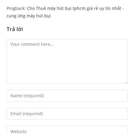
Pingback:
Cho Thuê máy hút bụi tphcm giá rẻ uy tín nhất -
cung ứng máy hút bụi
Trả lời
Comment
Enter
your
name
Enter
or
your
username
email
Enter
to
address