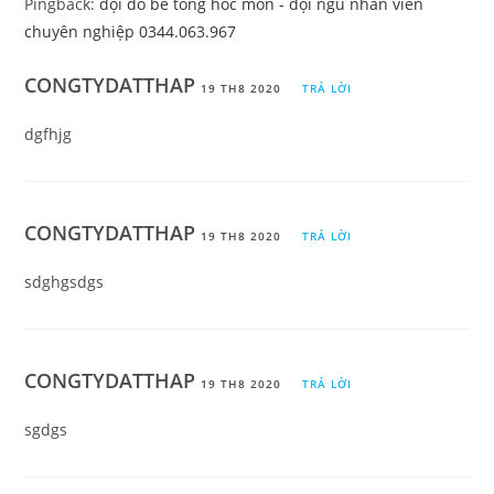
Pingback:
đội đổ bê tông hóc môn - đội ngũ nhân viên
chuyên nghiệp 0344.063.967
CONGTYDATTHAP
19 TH8 2020
TRẢ LỜI
dgfhjg
CONGTYDATTHAP
19 TH8 2020
TRẢ LỜI
sdghgsdgs
CONGTYDATTHAP
19 TH8 2020
TRẢ LỜI
sgdgs