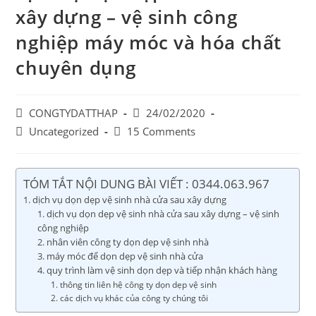
xây dựng – vệ sinh công
nghiệp máy móc và hóa chất
chuyên dụng
Post
Post
CONGTYDATTHAP
24/02/2020
author:
published:
Post
Post
Uncategorized
15 Comments
category:
comments:
TÓM TẮT NỘI DUNG BÀI VIẾT : 0344.063.967
dịch vụ dọn dẹp vệ sinh nhà cửa sau xây dựng
dịch vụ dọn dẹp vệ sinh nhà cửa sau xây dựng – vệ sinh
công nghiệp
nhân viên công ty dọn dẹp vệ sinh nhà
máy móc để dọn dẹp vệ sinh nhà cửa
quy trình làm vệ sinh dọn dẹp và tiếp nhận khách hàng
thông tin liên hệ công ty dọn dẹp vệ sinh
các dịch vụ khác của công ty chúng tôi