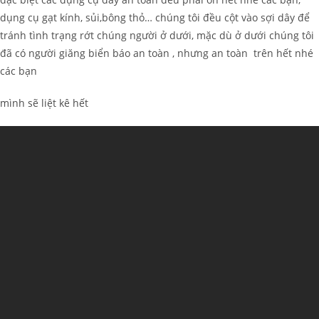
dụng cụ gạt kính, sủi,bông thỏ… chúng tôi đều cột vào sợi dây để
tránh tình trạng rớt chúng người ở dưới, mặc dù ở dưới chúng tôi
đã có người giăng biển báo an toàn , nhưng an toàn trên hết nhé
các bạn
mình sẽ liệt kê hết