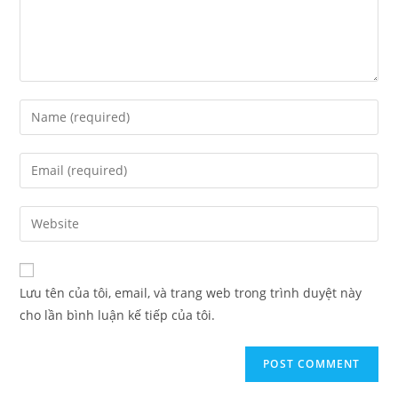
Enter
your
name
Enter
or
your
username
email
Enter
to
address
your
comment
to
website
comment
URL
Lưu tên của tôi, email, và trang web trong trình duyệt này
(optional)
cho lần bình luận kế tiếp của tôi.