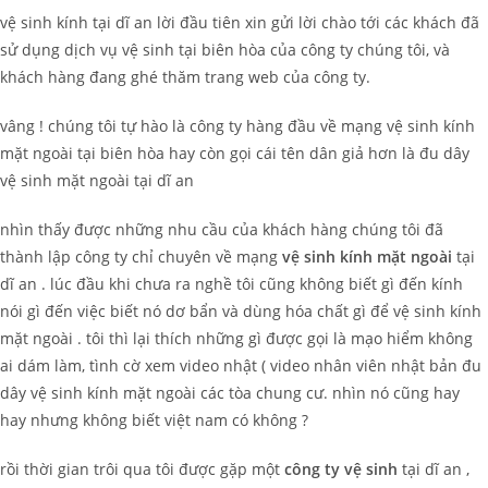
vệ sinh kính tại dĩ an lời đầu tiên xin gửi lời chào tới các khách đã
sử dụng dịch vụ vệ sinh tại biên hòa của công ty chúng tôi, và
khách hàng đang ghé thăm trang web của công ty.
vâng ! chúng tôi tự hào là công ty hàng đầu về mạng vệ sinh kính
mặt ngoài tại biên hòa hay còn gọi cái tên dân giả hơn là đu dây
vệ sinh mặt ngoài tại dĩ an
nhìn thấy được những nhu cầu của khách hàng chúng tôi đã
thành lập công ty chỉ chuyên về mạng
vệ sinh
kính mặt ngoài
tại
dĩ an . lúc đầu khi chưa ra nghề tôi cũng không biết gì đến kính
nói gì đến việc biết nó dơ bẩn và dùng hóa chất gì để vệ sinh kính
mặt ngoài . tôi thì lại thích những gì được gọi là mạo hiểm không
ai dám làm, tình cờ xem video nhật ( video nhân viên nhật bản đu
dây vệ sinh kính mặt ngoài các tòa chung cư. nhìn nó cũng hay
hay nhưng không biết việt nam có không ?
rồi thời gian trôi qua tôi được gặp một
công ty vệ sinh
tại dĩ an ,