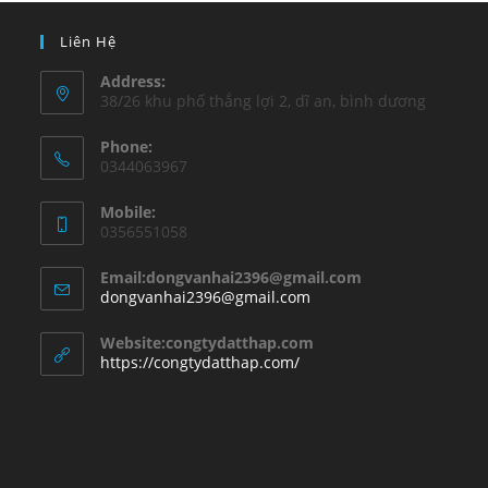
Liên Hệ
Address:
38/26 khu phố thắng lợi 2, dĩ an, bình dương
Phone:
0344063967
Mobile:
0356551058
Email:dongvanhai2396@gmail.com
Opens
dongvanhai2396@gmail.com
in
your
Website:congtydatthap.com
application
https://congtydatthap.com/