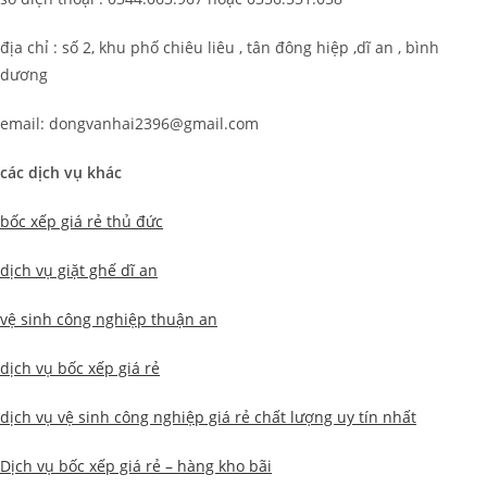
địa chỉ : số 2, khu phố chiêu liêu , tân đông hiệp ,dĩ an , bình
dương
email: dongvanhai2396@gmail.com
các dịch vụ khác
bốc xếp giá rẻ thủ đức
dịch vụ giặt ghế dĩ an
vệ sinh công nghiệp thuận an
dịch vụ bốc xếp giá rẻ
dịch vụ vệ sinh công nghiệp giá rẻ chất lượng uy tín nhất
Dịch vụ bốc xếp giá rẻ – hàng kho bãi