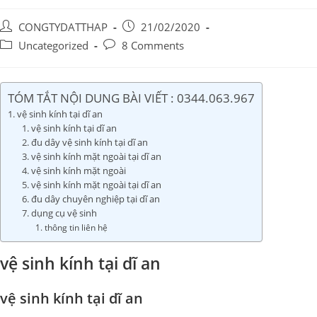
Post
Post
CONGTYDATTHAP
21/02/2020
author:
published:
Post
Post
Uncategorized
8 Comments
category:
comments:
TÓM TẮT NỘI DUNG BÀI VIẾT : 0344.063.967
vệ sinh kính tại dĩ an
vệ sinh kính tại dĩ an
đu dây vệ sinh kính tại dĩ an
vệ sinh kính mặt ngoài tại dĩ an
vệ sinh kính mặt ngoài
vệ sinh kính mặt ngoài tại dĩ an
đu dây chuyên nghiệp tại dĩ an
dụng cụ vệ sinh
thông tin liên hệ
vệ sinh kính tại dĩ an
vệ sinh kính tại dĩ an