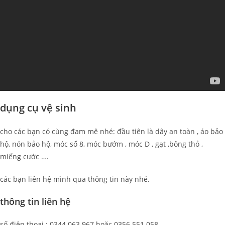
dụng cụ vệ sinh
cho các bạn có cùng đam mê nhé: đầu tiên là dây an toàn , áo bảo
hộ, nón bảo hộ, móc số 8, móc bướm , móc D , gạt ,bông thỏ ,
miếng cước ….
các bạn liên hệ mình qua thông tin này nhé.
thông tin liên hệ
số điện thoại : 0344.063.967 hoặc 0356.551.058