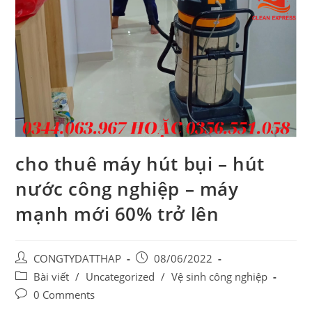
cho thuê máy hút bụi – hút
nước công nghiệp – máy
mạnh mới 60% trở lên
Post
Post
CONGTYDATTHAP
08/06/2022
author:
published:
Post
Bài viết
/
Uncategorized
/
Vệ sinh công nghiệp
category:
Post
0 Comments
comments: