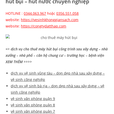
hút bụi – hút nước chuyên nghiệp
HOTLINE :
0344.063.967
hoặc
0356.551.058
website:
https://vesinhkhonggiansach.com
website:
https://congtydatthap.com
=> dịch vụ cho thuê máy hút bụi công trình sau xây dựng – nhà
xưởng – nhà phố – căn hộ chung cư – trường học – bệnh viện
XEM THÊM >>>>
dịch vụ vệ sinh vũng tàu – dọn dẹp nhà sau xây dựng –
vệ sinh công nghiệp
dịch vụ vệ sinh bà rịa – dọn dẹp nhà sau xây dựng – vệ
sinh công nghiệp
vệ sinh văn phòng quận 9
vệ sinh văn phòng quận 8
vệ sinh văn phòng quận 7