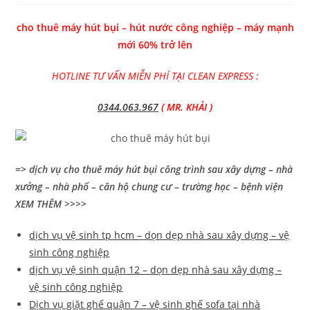
cho thuê máy hút bụi – hút nước công nghiệp – máy mạnh
mới 60% trở lên
HOTLINE TƯ VẤN MIỄN PHÍ TẠI CLEAN EXPRESS :
0344.063.967
( MR. KHẢI )
=> dịch vụ cho thuê máy hút bụi công trình sau xây dựng – nhà
xưởng – nhà phố – căn hộ chung cư – trường học – bệnh viện
XEM THÊM >>>>
dịch vụ vệ sinh tp hcm – dọn dẹp nhà sau xây dựng – vệ
sinh công nghiệp
dịch vụ vệ sinh quận 12 – dọn dẹp nhà sau xây dựng –
vệ sinh công nghiệp
Dịch vụ giặt ghế quận 7 – vệ sinh ghế sofa tại nhà