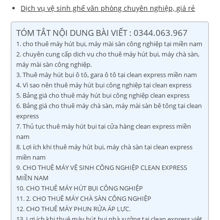
Dịch vụ vệ sinh ghế văn phòng chuyên nghiệp, giá rẻ
TÓM TẮT NỘI DUNG BÀI VIẾT : 0344.063.967
cho thuê máy hút bụi, máy mài sàn công nghiệp tại miền nam
chuyên cung cấp dịch vụ cho thuê máy hút bụi, máy chà sàn,
máy mài sàn công nghiệp.
Thuê máy hút bụi ô tô, gara ô tô tại clean express miền nam
Vì sao nên thuê máy hút bụi công nghiệp tại clean express
Bảng giá cho thuê máy hút bụi công nghiệp clean express
Bảng giá cho thuê máy chà sàn, máy mài sàn bê tông tại clean
express
Thủ tục thuê máy hút bụi tại cửa hàng clean express miền
nam
Lợi ích khi thuê máy hút bụi, máy chà sàn tại clean express
miền nam
CHO THUÊ MÁY VỆ SINH CÔNG NGHIỆP CLEAN EXPRESS
MIỀN NAM
CHO THUÊ MÁY HÚT BỤI CÔNG NGHIỆP
2. CHO THUÊ MÁY CHÀ SÀN CÔNG NGHIỆP
CHO THUÊ MÁY PHUN RỬA ÁP LỰC.
Lợi ích khi thuê máy hút bụi nhà xưởng tại clean express việt